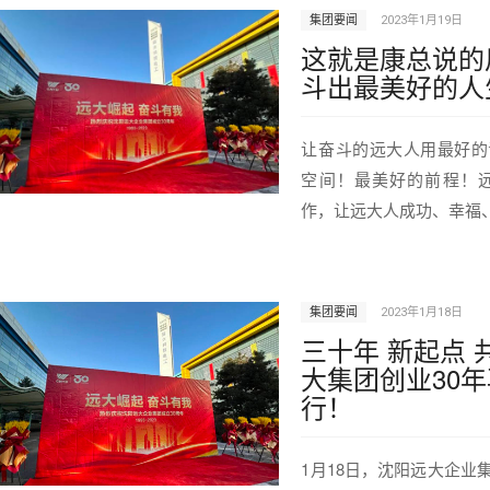
集团要闻
2023年1月19日
这就是康总说的
斗出最美好的人
让奋斗的远大人用最好的
空间！最美好的前程！
作，让远大人成功、幸福
集团要闻
2023年1月18日
三十年 新起点 
大集团创业30
行！
1月18日，沈阳远大企业