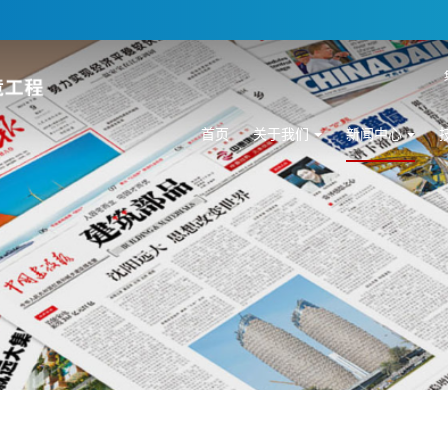
首页
关于我们
新闻中心