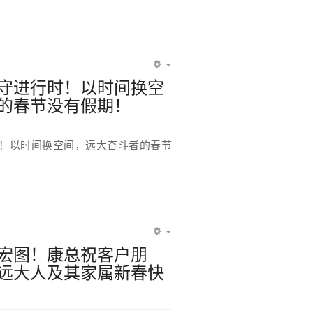
EMPTY
守进行时！以时间换空
的春节没有假期！
！以时间换空间，远大奋斗者的春节
EMPTY
宏图！康总祝客户朋
远大人及其家属新春快