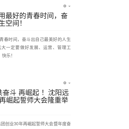
EMPTY
用最好的青春时间，奋
生空间！
青春时间，奋斗出自己最美好的人生
远大一定要做好发展、运营、管理工
、快乐！
EMPTY
共奋斗 再崛起 ！沈阳远
年再崛起誓师大会隆重举
集团创业30年再崛起誓师大会暨年度奋