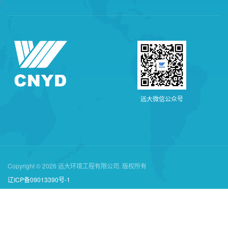
远
大
微
信
公
众
号
Copyright © 2026 远大环境工程有限公司. 版权所有
辽ICP备09013390号-1