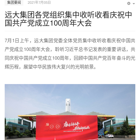
集团要闻
2021年7月05日
EM
远大集团各党组织集中收听收看庆祝中
国共产党成立100周年大会
7月1日上午，远大集团党委全体党员集中收听收看庆祝中国共
产党成立100周年大会，聆听习近平总书记发表的重要讲话，共
同庆祝中国共产党成立100周年，回顾中国共产党百年奋斗的光
辉历程，展望中华民族伟大复兴的光明前景。