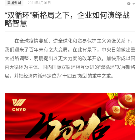
集团要闻
2021年4月01日
EM
“双循环”新格局之下，企业如何演绎战
略智慧
在全球疫情蔓延、逆全球化和贸易保护主义紧张关系下，
我们迎来了百年未有之大变局。在此背景下，中央日前做出重
大战略调整，明确提出以更大力度的改革开放，加快形成以国
内大循环为主体、国内国际双循环相互促进的“双循环”发展新格
局，并把经济内循环定位为“十四五”规划的重中之重。