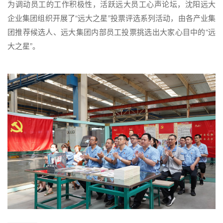
为调动员工的工作积极性，活跃远大员工心声论坛，沈阳远大
企业集团组织开展了“远大之星”投票评选系列活动，由各产业集
团推荐候选人、远大集团内部员工投票挑选出大家心目中的“远
大之星”。