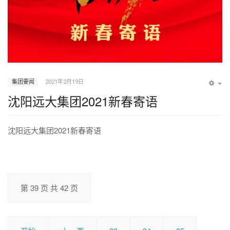
集团要闻
2021年2月19日
EM
沈阳远大集团2021新春寄语
沈阳远大集团2021新春寄语
第 39 页 共 42 页