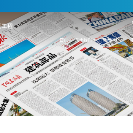
首页
关于我们
新闻中心