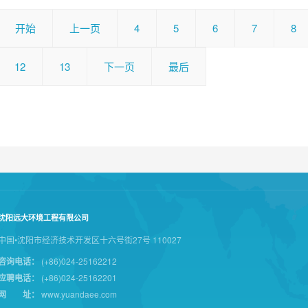
开始
上一页
4
5
6
7
8
12
13
下一页
最后
沈阳远大环境工程有限公司
中国•沈阳市经济技术开发区十六号街27号 110027
咨询电话：
(+86)024-25162212
应聘电话：
(+86)024-25162201
网 址：
www.yuandaee.com