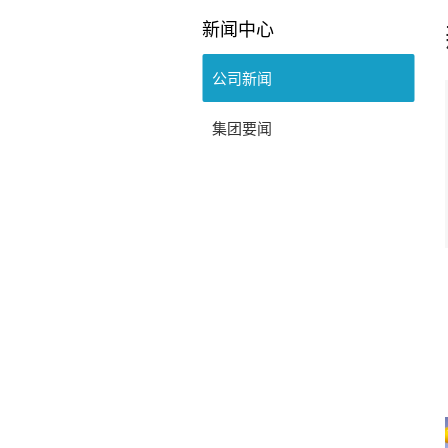
新闻中心
公司新闻
集团要闻