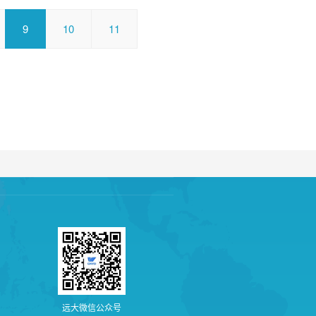
9
10
11
远
大
微
信
公
众
号