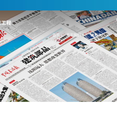
首页
关于我们
新闻中心