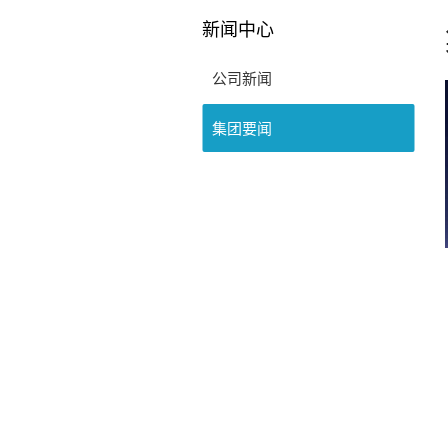
新闻中心
公司新闻
集团要闻