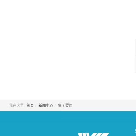
我在这里:
首页
新闻中心
集团要闻