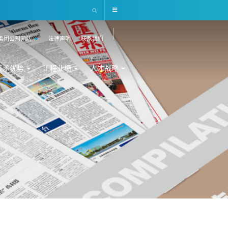
集团公司网站
法律声明
联系我们
技术优势
工程业绩
人才战略