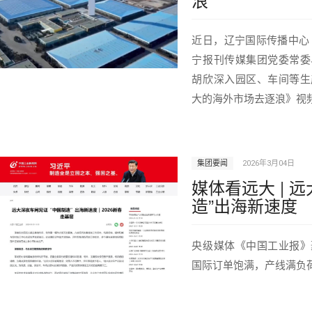
近日，辽宁国际传播中心 
宁报刊传媒集团党委常委
胡欣深入园区、车间等生
大的海外市场去逐浪》视
集团要闻
2026年3月04日
媒体看远大 | 
造”出海新速度
央级媒体《中国工业报》
国际订单饱满，产线满负