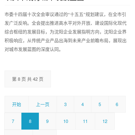
市委十四届十次全会审议通过的
“
十五五
”
规划建议，在全市引
发广泛反响。全会提出推进高水平对外开放、建设国际化现代
综合枢纽的发展目标，为沈阳企业发展指明方向，沈阳企业界
积极响应，从传统产业产品出海到未来产业前瞻布局，展现出
对城市发展蓝图的深度认同。
第 8 页 共 42 页
开始
上一页
3
4
5
6
7
8
9
10
11
12