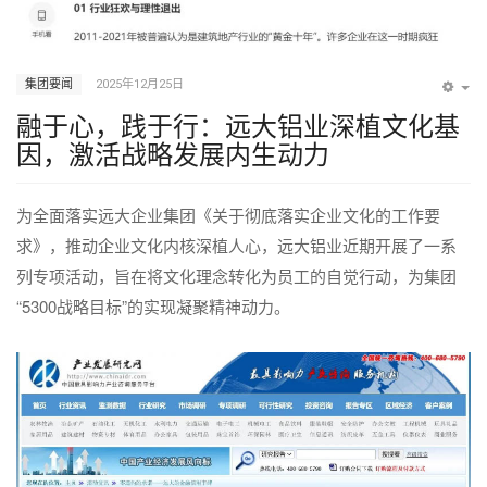
集团要闻
2025年12月25日
EM
融于心，践于行：远大铝业深植文化基
因，激活战略发展内生动力
为全面落实远大企业集团《关于彻底落实企业文化的工作要
求》，推动企业文化内核深植人心，远大铝业近期开展了一系
列专项活动，旨在将文化理念转化为员工的自觉行动，为集团
“5300战略目标”的实现凝聚精神动力。