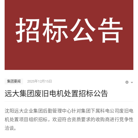
集团要闻
2025年12月15日
EM
远大集团废旧电机处置招标公告
沈阳远大企业集团后勤管理中心针对集团下属科电公司废旧电
机处置项目组织招标，欢迎符合资质要求的收购商进行竞争性
洽谈。