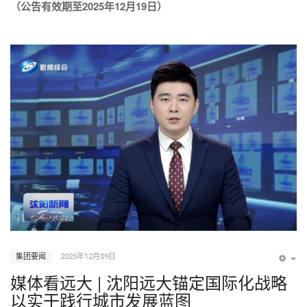
（公告有效期至
2025
年
12
月
1
9日）
集团要闻
2025年12月09日
EM
媒体看远大 | 沈阳远大锚定国际化战略
以实干践行城市发展蓝图