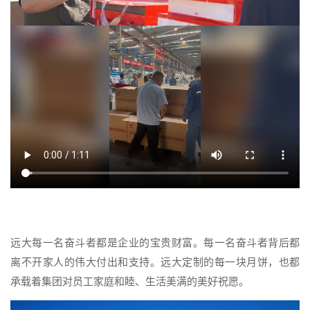
远大每一名奋斗者都是企业的宝贵财富。每一名奋斗者背后都
离不开家人的伟大付出和支持。远大定制的每一块月饼，也都
承载着集团对员工家庭和睦、生活美满的美好祝愿。