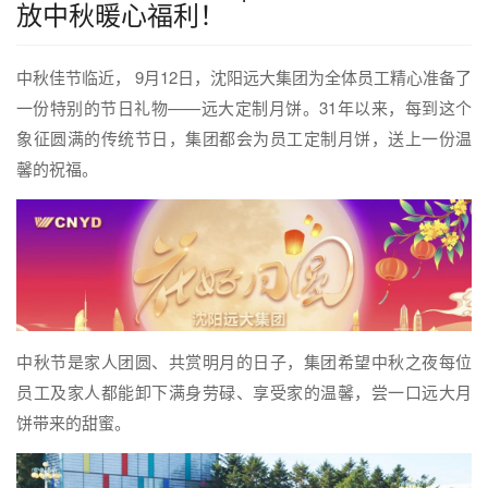
放中秋暖心福利！
中秋佳节临近， 9月12日，沈阳远大集团为全体员工精心准备了
一份特别的节日礼物——远大定制月饼。31年以来，每到这个
象征圆满的传统节日，集团都会为员工定制月饼，送上一份温
馨的祝福。
中秋节是家人团圆、共赏明月的日子，集团希望中秋之夜每位
员工及家人都能卸下满身劳碌、享受家的温馨，尝一口远大月
饼带来的甜蜜。