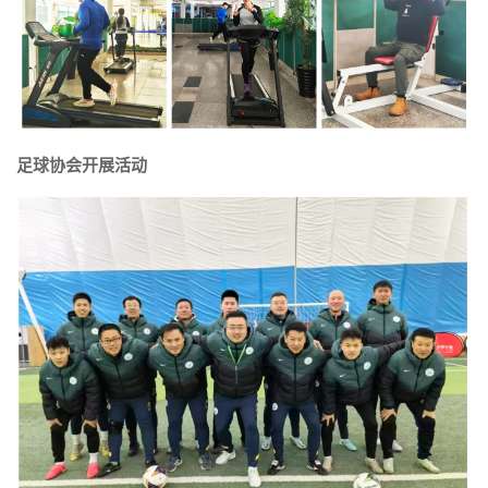
足球协会开展活动