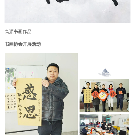
高源书画作品
书画协会开展活动