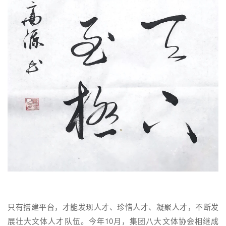
只有搭建平台，才能发现人才、珍惜人才、凝聚人才，不断发
展壮大文体人才队伍。今年10月，集团八大文体协会相继成