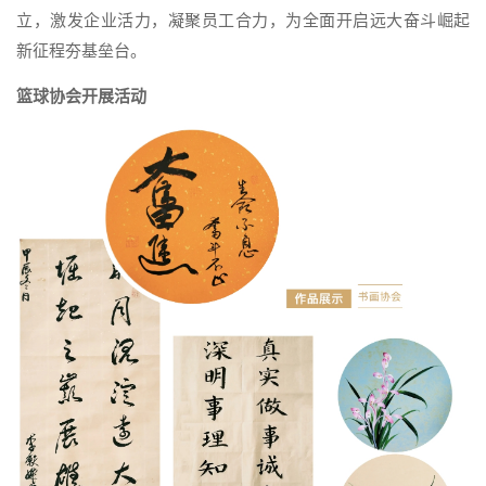
立，激发企业活力，凝聚员工合力，为全面开启远大奋斗崛起
新征程夯基垒台。
篮球协会开展活动