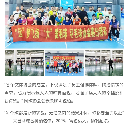
“各个文体协会的成立，不仅满足了员工强健体魄、陶冶情操的
需求，也为展示远大人的精神面貌，增强了远大人的幸福感和
获得感。” 网球协会会长朱晓明说道。
“每个球都是新的挑战，无论之前的结果如何，你都要全力以赴”
——来自网球名将纳达尔，2025，寄语远大，扬帆起航。