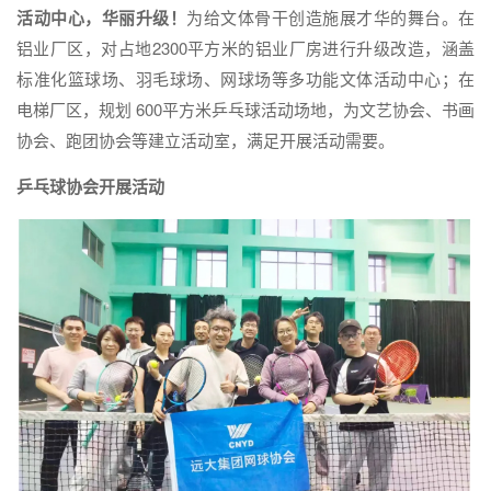
活动中心，华丽升级！
为给文体骨干创造施展才华的舞台。在
铝业厂区，对占地2300平方米的铝业厂房进行升级改造，涵盖
标准化篮球场、羽毛球场、网球场等多功能文体活动中心；在
电梯厂区，规划 600平方米乒乓球活动场地，为文艺协会、书画
协会、跑团协会等建立活动室，满足开展活动需要。
乒乓球协会开展活动