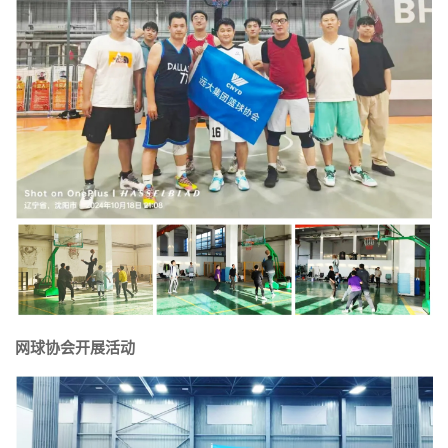
网球协会开展活动