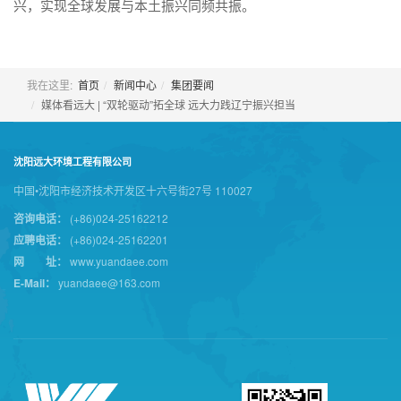
兴，实现全球发展与本土振兴同频共振。
我在这里:
首页
新闻中心
集团要闻
媒体看远大 | “双轮驱动”拓全球 远大力践辽宁振兴担当
沈阳远大环境工程有限公司
中国•沈阳市经济技术开发区十六号街27号 110027
咨询电话：
(+86)024-25162212
应聘电话：
(+86)024-25162201
网 址：
www.yuandaee.com
E-Mail：
yuandaee@163.com