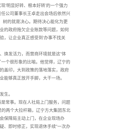
现‘明显好转、根本好转’的一个强力
责任公司董事长王卓走出会场后依然兴
向，树的就是决心。期待决心能化为更
业的政府拖欠企业账款等问题，如何
验，让企业真正感受到‘办事不找关
、焕发活力，而营商环境就是这“体
了一个很形象的比喻。他觉得，辽宁的
的盖印，大到政策的落地落实，政府
业能够真正放开手脚，大干一场。
发生。
料是常事。现在人社局上门服务，问题
室里的两个大拉杆箱，辽宁方大集团东北
会保障局主动上门，在企业现场办
疑、即时修正，实现退休手续“一次办