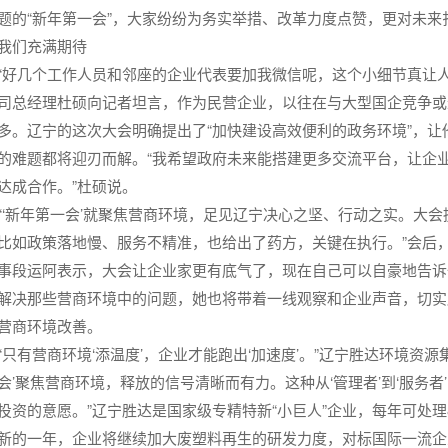
题的“新年第一会”，大家纷纷为务实举措、改革力度点赞，更对未来
我们充满期待
“好几个工作人员和邻座的企业代表要加我微信呢，这个小细节真让
司总经理杜硕向记者坦言，作为民营企业，以往在与大型国企竞争或
多。辽宁的这次大会明确提出了“加快建设高效便利的政务环境”，
的难题都将迎刃而解。“我希望政府未来能搭建更多交流平台，让企
达成合作。”杜硕说。
“‘新年第一会’就聚焦营商环境，足见辽宁决心之坚、行动之实。大
比如政策落地慢、服务不精准，也给出了药方，关键在执行。”会后
事段运阿表示，大会让企业家更有底气了，现在自己可以自豪地告诉
解决那些营商环境中的问题，她也将带着一线观察和企业声音，切实
营商环境改善。
“只有营商环境‘添温度’，企业才能跑出‘加速度’。”辽宁胜达环境资源
会’聚焦营商环境，释放的信号清晰而有力。这种从‘管理者’到‘服务
投资的意愿。”辽宁胜达是国家级专精特新“小巨人”企业，每年可处理
新的一年，企业将继续加大废塑料再生的研发力度，对标国际一流企