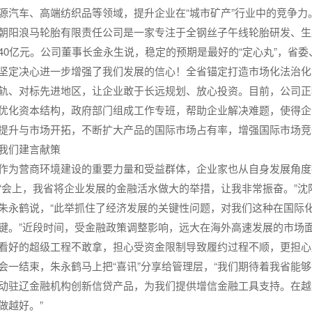
源汽车、高端纺织品等领域，提升企业在“城市矿产”行业中的竞争力
朝阳浪马轮胎有限责任公司是一家专注于全钢丝子午线轮胎研发、生
40亿元。公司董事长金永生说，稳定的预期是最好的“定心丸”，省
坚定决心进一步增强了我们发展的信心！全省锚定打造市场化法治化
轨、对标先进地区，让企业敢于长远规划、放心投资。目前，公司正
优化资本结构，政府部门组成工作专班，帮助企业解决难题，使得企
提升与市场开拓，不断扩大产品的国际市场占有率，增强国际市场竞
我们建言献策
作为营商环境建设的重要力量和受益群体，企业家也从自身发展角度
“会上，我省将企业发展的金融活水做大的举措，让我非常振奋。”
朱永鹤说，“此举抓住了经济发展的关键性问题，对我们这种在国际
键。”近段时间，受金融政策调整影响，远大在海外高速发展的市场
看好的超级工程不敢拿，担心受资金限制导致履约过程不顺，更担心
会一结束，朱永鹤马上把“喜讯”分享给管理层，“我们期待着我省能够
动驻辽金融机构创新信贷产品，为我们提供增信金融工具支持。在越
做越好。”