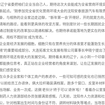
“辽宁省委把咱们企业当自己人，期待这次大会能成为全省营商环境实
新起点。”刚参加完全省优化营商环境大会的沈阳安泰旅游汽车有限
奋，与相熟的企业家边走边聊，“‘新年第一会’开得好，开的就是方
清晰的路径，能看到更具体的攻坚方案，特别是针对一些长期困扰企
通过制度化的改革加以疏通和解决。也期待承诺能落地为更实在的体
系、用权不图好处’成为常态。”
企业是经济发展的细胞，细胞只有在营养充分的体液里才能蓬勃生长
液”的重要组成部分。大连拓客文化发展有限公司董事长申晓宁提出
营商环境还有很大的发展空间。期待着未来的辽宁，从小到一个印章
都能换位思考，真正站在企业经营者的角度来谋划，让在辽发展的企
我们感受变化
在众多企业家和个体工商户的表述中，一些可知可感的变化也已悄然
“以前给员工办退休，俩大拉杆箱装满档案，跑多个窗口、反复补材
当场解、业务一次成，这俩‘老伙计’终于可以‘退休’啦！” 看着办公
制药人力资源部经办员张娜满是感慨。几天前，沈阳市人力资源和社
公，针对档案出生时间与身份证不符、调转材料缺失等堵点，当场答