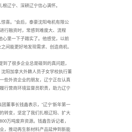
扎根辽宁、深耕辽宁信心满怀。
人惊喜。”会后，泰豪沈阳电机有限公
进行融资时，常感到难度大、流程
让他心里一下子踏实了。他感觉，以前
业之间能更好地发现需求、创造商机、
会提到了很多企业总是碰到的真问题，
，沈阳加拿大外籍人员子女学校执行董
一些外资企业的朋友，辽宁正在认真
履行营商环境监督员职责，助力辽宁
集团董事长钱鑫表示，“辽宁‘新年第一
者’的转变，坚定了我们扎根辽阳、扩大
800万吨废弃资源。钱鑫告诉记者，
业，推动再生新材料产品延伸到新能