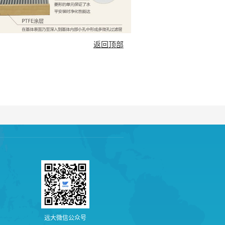
返回顶部
远
大
微
信
公
众
号