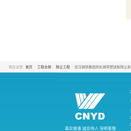
我在这里:
首页
工程业绩
除尘工程
武汉钢铁集团热轧钢带塑烧板除尘系
真
实
做
事
诚
实
待
人
深
明
事
理