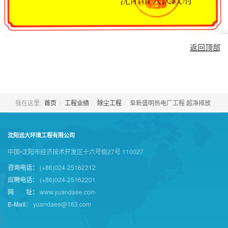
返回顶部
我在这里:
首页
工程业绩
除尘工程
阜新盛明热电厂工程 超净排放
沈阳远大环境工程有限公司
中国•沈阳市经济技术开发区十六号街27号 110027
咨询电话：
(+86)024-25162212
应聘电话：
(+86)024-25162201
网 址：
www.yuandaee.com
E-Mail：
yuandaee@163.com