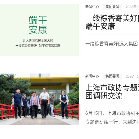
新闻中心
集团要闻
2026年
一缕粽香寄美好
端午安康
一缕粽香寄美好|远大集
新闻中心
集团要闻
2026年
上海市政协专题
团调研交流
6月15日，上海市政协
专题调研组一行，来到沈