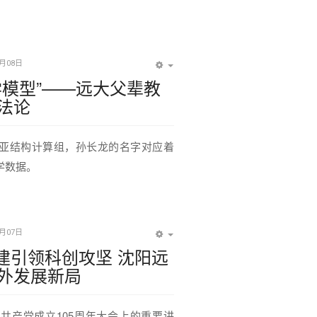
7月08日
EMPTY
学模型”——远大父辈教
法论
亚结构计算组，孙长龙的名字对应着
学数据。
7月07日
EMPTY
党建引领科创攻坚 沈阳远
外发展新局
共产党成立105周年大会上的重要讲