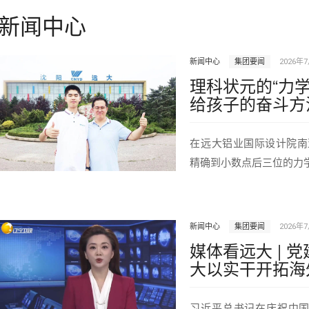
新闻中心
新闻中心
集团要闻
2026年
理科状元的“力
给孩子的奋斗方
在远大铝业国际设计院南
精确到小数点后三位的力
新闻中心
集团要闻
2026年
媒体看远大 | 
大以实干开拓海
习近平总书记在庆祝中国