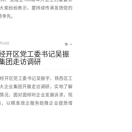
大家纷纷表示，要持续传承发扬党的
勇争先。
7月03日
EMPTY
经开区党工委书记吴振
集团走访调研
、经开区党工委书记吴振宇，铁西区工
大企业集团开展走访调研，实地了解
情况，面对面倾听企业发展诉求，现
点，以精准政企服务助推企业提质增