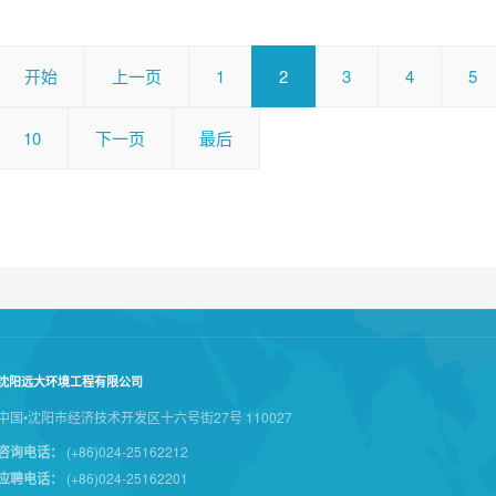
开始
上一页
1
2
3
4
5
10
下一页
最后
沈阳远大环境工程有限公司
中国•沈阳市经济技术开发区十六号街27号 110027
咨询电话：
(+86)024-25162212
应聘电话：
(+86)024-25162201