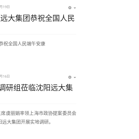
6月19日
EMPTY
|远大集团恭祝全国人民
团恭祝全国人民端午安康
6月16日
EMPTY
调研组莅临沈阳远大集
副主席虞丽娟率领上海市政协提案委员会
阳远大集团开展实地调研。